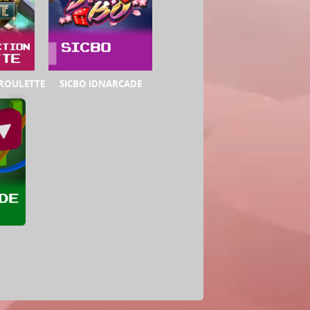
ROULETTE
SICBO IDNARCADE