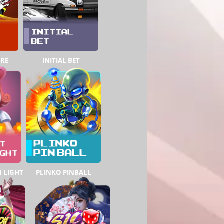
IRE
INITIAL BET
N LIGHT
PLINKO PINBALL