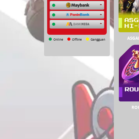
ASGA
Online
Offline
Gangguan
RO