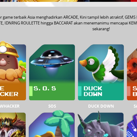
r game terbaik Asia menghadirkan ARCADE, Kini tampil lebih atraktif, 
E, IDNRNG ROULETTE hingga BACCARAT akan menemanimu mencapai KEME
sekarang!
 WHACKER
SOS
DUCK DOWN
S