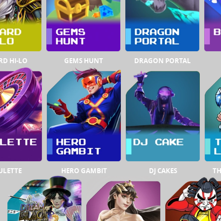
RD HI-LO
GEMS HUNT
DRAGON PORTAL
ULETTE
HERO GAMBIT
DJ CAKES
TH