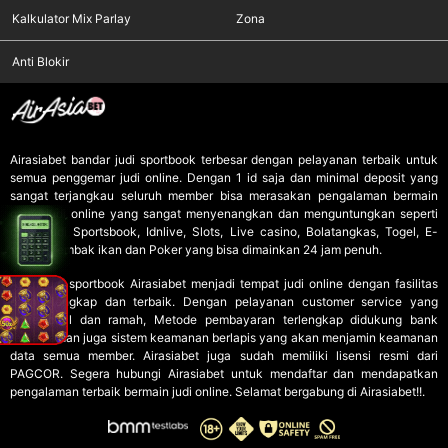
Kalkulator Mix Parlay
Zona
Anti Blokir
Airasiabet
bandar judi sportbook terbesar dengan pelayanan terbaik untuk
semua penggemar judi online. Dengan 1 id saja dan minimal deposit yang
sangat terjangkau seluruh member bisa merasakan pengalaman bermain
game judi online yang sangat menyenangkan dan menguntungkan seperti
game judi Sportsbook, Idnlive, Slots, Live casino, Bolatangkas, Togel, E-
sports ,Tembak ikan dan Poker yang bisa dimainkan 24 jam penuh.
Agen judi sportbook
Airasiabet menjadi tempat judi online dengan fasilitas
paling lengkap dan terbaik. Dengan pelayanan customer service yang
profesional dan ramah, Metode pembayaran terlengkap didukung bank
ternama dan juga sistem keamanan berlapis yang akan menjamin keamanan
data semua member. Airasiabet juga sudah memiliki lisensi resmi dari
PAGCOR. Segera hubungi Airasiabet untuk mendaftar dan mendapatkan
pengalaman terbaik bermain judi online. Selamat bergabung di Airasiabet!!.